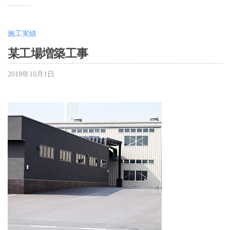
施工実績
某工場増築工事
2018年10月1日
b
y
大
嶋
千
夏