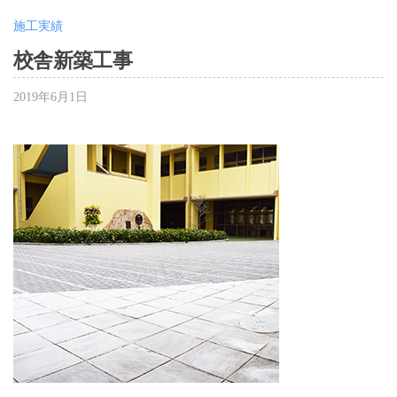
施工実績
校舎新築工事
2019年6月1日
b
y
大
嶋
千
夏