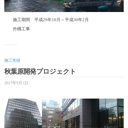
施工期間 平成29年10月～平成30年2月
外構工事
施工実績
秋葉原開発プロジェクト
2017年9月1日
b
y
大
嶋
千
夏