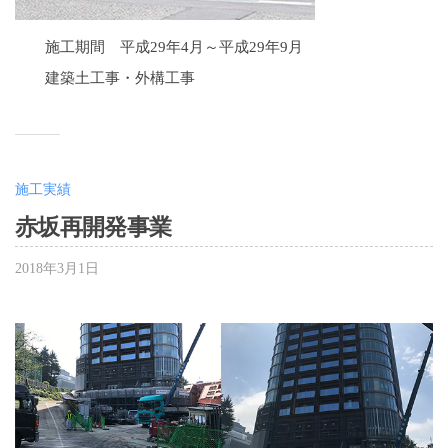
施工期間 平成29年4月～平成29年9月
建築土工事・外構工事
施工実績
赤坂再開発事業
2018年3月1日
b
y
大
嶋
千
夏