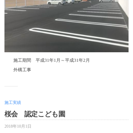
施工期間 平成31年1月～平成31年2月
外構工事
施工実績
桜会 認定こども園
2018年10月1日
b
y