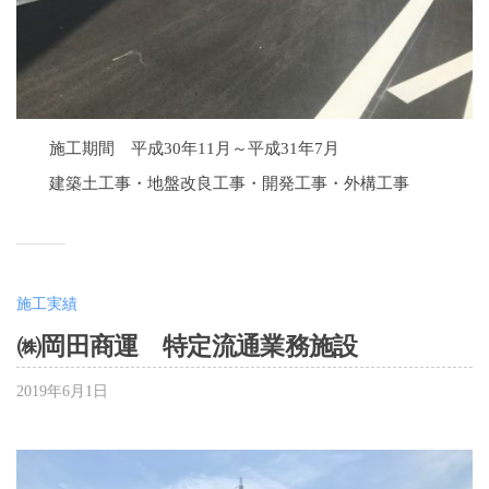
施工期間 平成30年11月～平成31年7月
建築土工事・地盤改良工事・開発工事・外構工事
施工実績
㈱岡田商運 特定流通業務施設
2019年6月1日
b
y
大
嶋
千