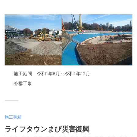
y
大
嶋
千
夏
施工期間 令和1年6月～令和1年12月
外構工事
施工実績
ライフタウンまび災害復興