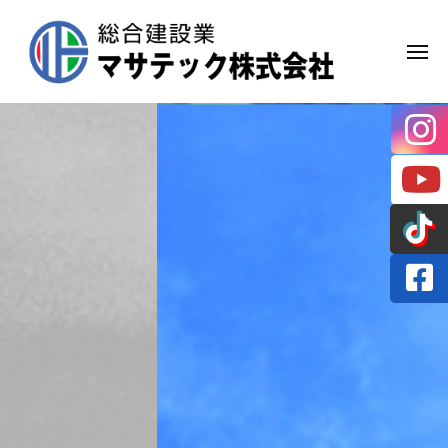
マ
Skip
サ
to
テ
MEN
content
ッ
ク
マ
岡
株
山
サ
市
式
テ
の
会
総
ッ
社
合
ク
建
株
設
会
式
社
会
社