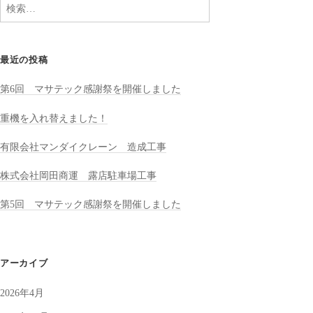
検
り
索:
最近の投稿
第6回 マサテック感謝祭を開催しました
重機を入れ替えました！
有限会社マンダイクレーン 造成工事
株式会社岡田商運 露店駐車場工事
第5回 マサテック感謝祭を開催しました
アーカイブ
2026年4月