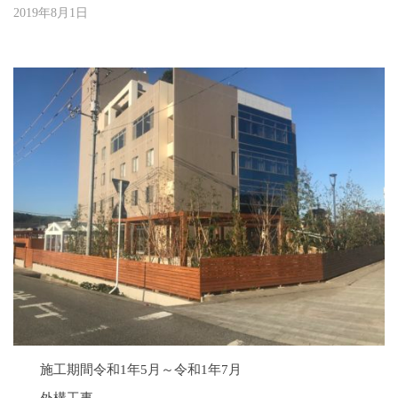
2019年8月1日
b
y
大
嶋
千
夏
施工期間令和1年5月～令和1年7月
外構工事