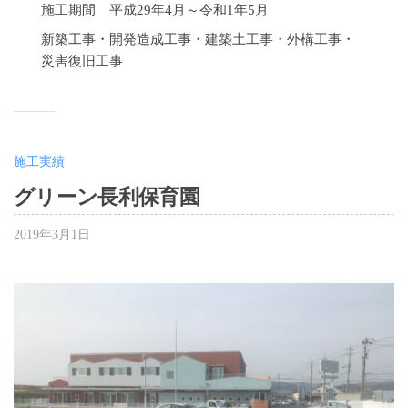
施工期間 平成29年4月～令和1年5月
新築工事・開発造成工事・建築土工事・外構工事・
災害復旧工事
施工実績
グリーン長利保育園
2019年3月1日
b
y
大
嶋
千
夏