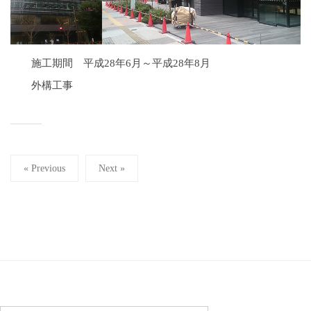
施工期間 平成28年6月～平成28年8月
外構工事
投
« Previous
Next »
稿
の
ペ
ー
ジ
送