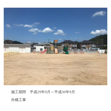
大
嶋
千
夏
施工期間 平成29年9月～平成30年9月
外構工事