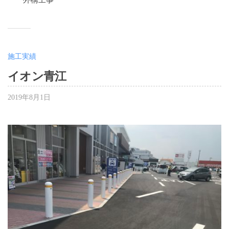
施工実績
イオン青江
2019年8月1日
b
y
大
嶋
千
夏