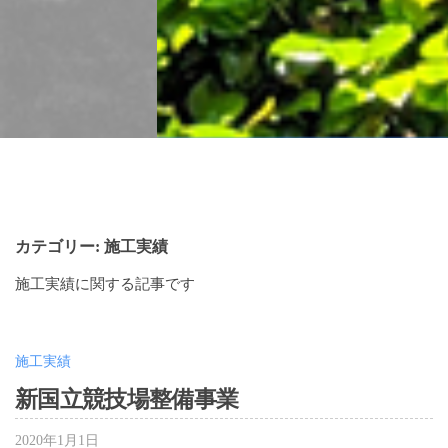
カテゴリー:
施工実績
施工実績に関する記事です
施工実績
新国立競技場整備事業
2020年1月1日
b