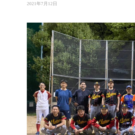
2021年7月12日
b
y
大
嶋
千
夏