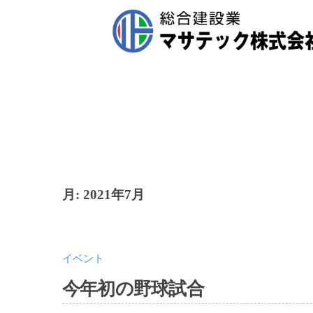
Skip
サ
to
テ
content
ッ
マ
岡
ク
山
サ
株
市
テ
の
式
総
ッ
会
合
ク
社
建
株
設
月:
2021年7月
会
式
社
会
イベント
社
今年初の野球試合