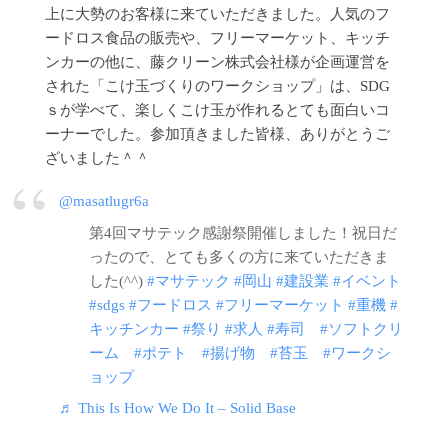
上に大勢のお客様に来ていただきました。人気のフ
ードロス食品の販売や、フリーマーケット、キッチ
ンカーの他に、藤クリーン株式会社様が企画運営を
された「こけ玉づくりのワークショップ」は、SDG
ｓが学べて、楽しくこけ玉が作れるとても面白いコ
ーナーでした。参加頂きました皆様、ありがとうご
ざいました＾＾
@masatlugr6a
第4回マサテック感謝祭開催しました！祝日だ
ったので、とても多くの方に来ていただきま
した(^^)
#マサテック
#岡山
#建設業
#イベント
#sdgs
#フードロス
#フリーマーケット
#重機
#
キッチンカー
#祭り
#求人
#寿司
#ソフトクリ
ーム
#ポテト
#揚げ物
#苔玉
#ワークシ
ョップ
♬ This Is How We Do It – Solid Base