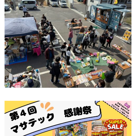
テ
ッ
ク
経
理
部