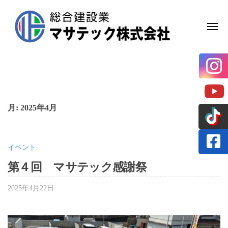
マ
Skip
サ
to
テ
MEN
content
ッ
ク
マ
岡
株
山
サ
市
式
テ
の
会
総
ッ
社
月:
2025年4月
合
ク
建
株
設
会
式
イベント
社
会
第４回 マサテック感謝祭
社
2025年4月22日
b
y
マ
サ