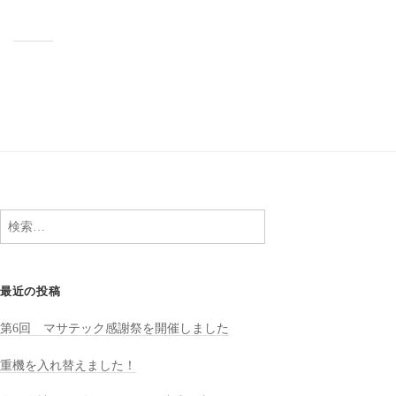
検
索:
最近の投稿
第6回 マサテック感謝祭を開催しました
重機を入れ替えました！